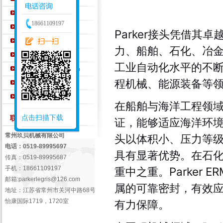
PARKER密封件
18661109197
PARKER液压元件
Parker接头凭借
Walterscheid钢管接头
力、船舶、石化、冶
AEROQUIP胶管
工业自动化水平的不断
WINNER宁波永华产品
程机械、能源装备等
EMB液压管接头
盖茨GATES软管
在船舶与海洋工程领域，
点击扫描下载
联系我们 /
Contact Us
证，能够适应海洋环境
常州玖贝机械有限公司
头以体积小、压力等
电话：0519-89995697
具有显著优势。在石
传真：0519-89995687
手机：18661109197
重中之重。Parker
邮箱:
parkerlegris@126.com
属的可靠密封，有效
地址：江苏省常州市关河中路68号
怡康国际1719，1720室
有力保障。