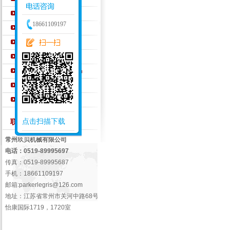
PARKER密封件
18661109197
PARKER液压元件
Walterscheid钢管接头
AEROQUIP胶管
WINNER宁波永华产品
EMB液压管接头
盖茨GATES软管
点击扫描下载
联系我们 /
Contact Us
常州玖贝机械有限公司
电话：0519-89995697
传真：0519-89995687
手机：18661109197
邮箱:
parkerlegris@126.com
地址：江苏省常州市关河中路68号
怡康国际1719，1720室