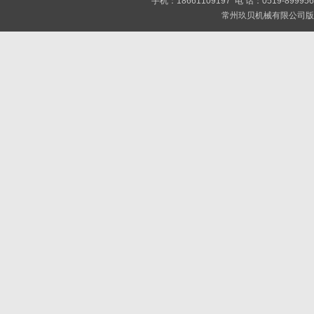
手机：18661109197 电 话：0519-89
常州玖贝机械有限公司版权所