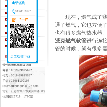
PARKER密封件
18661109197
PARKER液压元件
现在，燃气成了我们
Walterscheid钢管接头
通了燃气，它也方便
AEROQUIP胶管
也有很多燃气热水器
WINNER宁波永华产品
EMB液压管接头
派克燃气软管
进行连
盖茨GATES软管
管的时候，就有很多
点击扫描下载
联系我们 /
Contact Us
常州玖贝机械有限公司
电话：0519-89995697
传真：0519-89995687
手机：18661109197
邮箱:
parkerlegris@126.com
地址：江苏省常州市关河中路68号
怡康国际1719，1720室