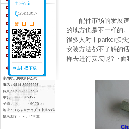
PARKER密封件
18661109197
PARKER液压元件
配件市场的发展速度
Walterscheid钢管接头
的地方也是不一样的。
AEROQUIP胶管
很多人对于parker
WINNER宁波永华产品
EMB液压管接头
安装方法都不了解的
盖茨GATES软管
样去进行安装呢?下面
点击扫描下载
联系我们 /
Contact Us
常州玖贝机械有限公司
电话：0519-89995697
传真：0519-89995687
手机：18661109197
邮箱:
parkerlegris@126.com
地址：江苏省常州市关河中路68号
怡康国际1719，1720室